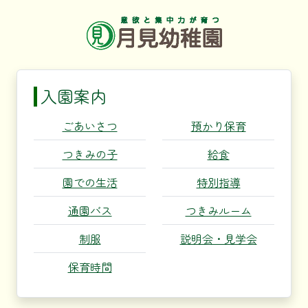
入園案内
ごあいさつ
預かり保育
つきみの子
給食
園での生活
特別指導
通園バス
つきみルーム
制服
説明会・見学会
保育時間