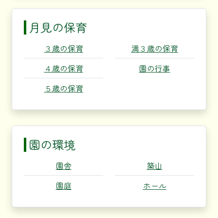
月見の保育
３歳の保育
満３歳の保育
４歳の保育
園の行事
５歳の保育
園の環境
園舎
築山
園庭
ホール