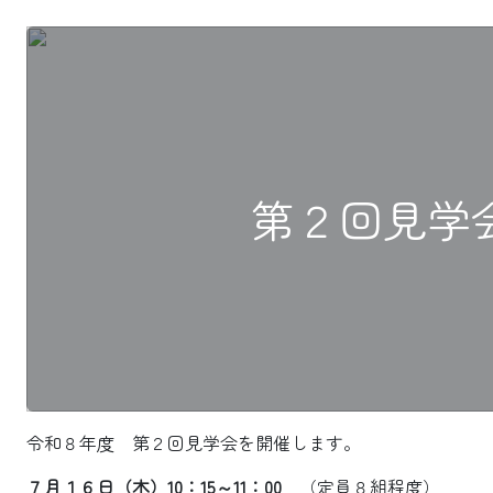
第２回見学
令和８年度 第２回見学会を開催します。
７月１６日（木）10：15～11：00
（定員８組程度）